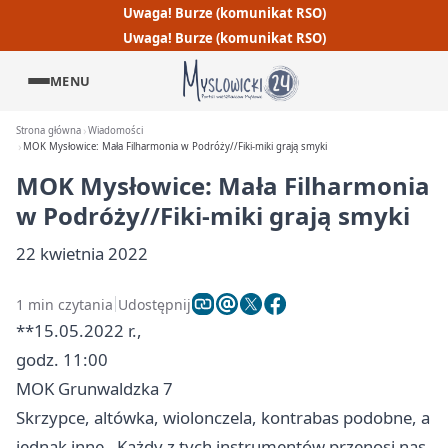
Uwaga! Burze (komunikat RSO)
Uwaga! Burze (komunikat RSO)
MENU
Strona główna
Wiadomości
MOK Mysłowice: Mała Filharmonia w Podróży//Fiki-miki grają smyki
MOK Mysłowice: Mała Filharmonia
w Podróży//Fiki-miki grają smyki
22 kwietnia 2022
1 min czytania
Udostępnij
**15.05.2022 r.,
godz. 11:00
MOK Grunwaldzka 7
Skrzypce, altówka, wiolonczela, kontrabas podobne, a
jednak inne…Każdy z tych instrumentów przenosi nas