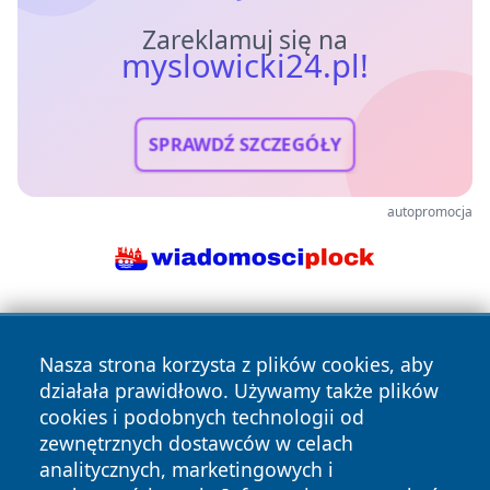
Zareklamuj się na
myslowicki24.pl!
SPRAWDŹ SZCZEGÓŁY
autopromocja
Nasza strona korzysta z plików cookies, aby
działała prawidłowo. Używamy także plików
cookies i podobnych technologii od
zewnętrznych dostawców w celach
Copyright © 2026 myslowicki24.pl Wszystkie prawa
analitycznych, marketingowych i
zastrzeżone.