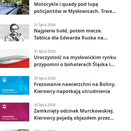
Motocykle i quady pod lupą
policjantów w Mysłowicach. Trwa
akcja
31 lipca 2026
Najpierw hołd, potem mecze.
Tablica dla Edwarda Ruska na
boisku Lechii 06
31 lipca 2026
Uroczystość na mysłowickim rynku
przypomni o bohaterach Śląska i
Wojska Polskiego
30 lipca 2026
Frezowanie nawierzchni na Boliny.
Kierowcy napotkają utrudnienia
30 lipca 2026
Zamknięty odcinek Murckowskiej.
Kierowcy pojadą objazdem przez
Kasprowicza