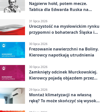
Najpierw hołd, potem mecze.
Tablica dla Edwarda Ruska na
boisku Lechii 06
31 lipca 2026
Uroczystość na mysłowickim rynku
przypomni o bohaterach Śląska i
Wojska Polskiego
30 lipca 2026
Frezowanie nawierzchni na Boliny.
Kierowcy napotkają utrudnienia
30 lipca 2026
Zamknięty odcinek Murckowskiej.
Kierowcy pojadą objazdem przez
Kasprowicza
29 lipca 2026
Montaż klimatyzacji na własną
rękę? To może skończyć się wysoką
karą