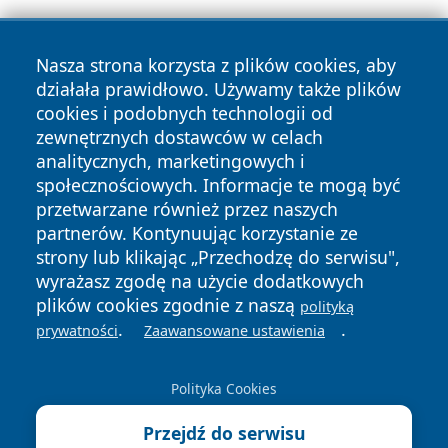
Nasza strona korzysta z plików cookies, aby
działała prawidłowo. Używamy także plików
cookies i podobnych technologii od
zewnętrznych dostawców w celach
Copyright © 2026 myslowicki24.pl Wszystkie prawa
analitycznych, marketingowych i
zastrzeżone.
społecznościowych. Informacje te mogą być
przetwarzane również przez naszych
partnerów. Kontynuując korzystanie ze
Polityka
Polityka
News
Autorzy
strony lub klikając „Przechodzę do serwisu",
Prywatności
Cookies
wyrażasz zgodę na użycie dodatkowych
plików cookies zgodnie z naszą
polityką
.
.
prywatności
Zaawansowane ustawienia
Polityka Cookies
Przejdź do serwisu