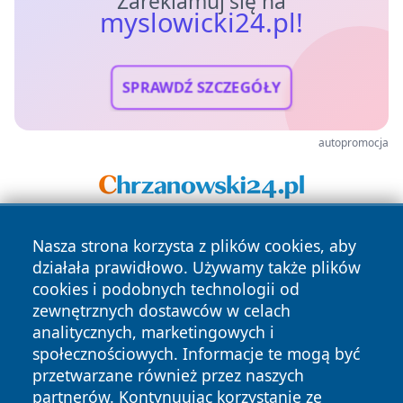
Zareklamuj się na
myslowicki24.pl!
SPRAWDŹ SZCZEGÓŁY
autopromocja
Nasza strona korzysta z plików cookies, aby
działała prawidłowo. Używamy także plików
cookies i podobnych technologii od
zewnętrznych dostawców w celach
analitycznych, marketingowych i
Copyright © 2026 myslowicki24.pl Wszystkie prawa
społecznościowych. Informacje te mogą być
zastrzeżone.
przetwarzane również przez naszych
partnerów. Kontynuując korzystanie ze