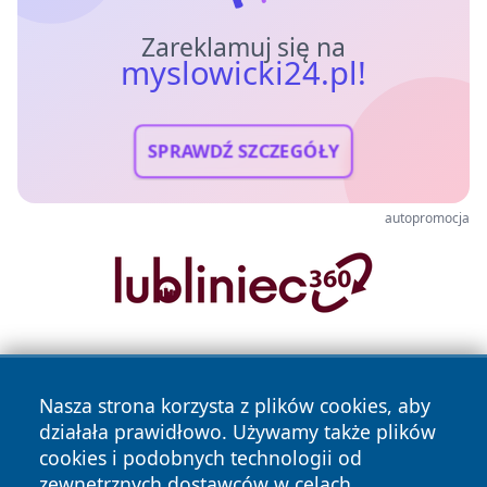
Zareklamuj się na
myslowicki24.pl!
SPRAWDŹ SZCZEGÓŁY
autopromocja
Nasza strona korzysta z plików cookies, aby
działała prawidłowo. Używamy także plików
cookies i podobnych technologii od
zewnętrznych dostawców w celach