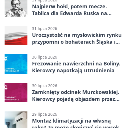
Najpierw hołd, potem mecze.
Tablica dla Edwarda Ruska na
boisku Lechii 06
31 lipca 2026
Uroczystość na mysłowickim rynku
przypomni o bohaterach Śląska i
Wojska Polskiego
30 lipca 2026
Frezowanie nawierzchni na Boliny.
Kierowcy napotkają utrudnienia
30 lipca 2026
Zamknięty odcinek Murckowskiej.
Kierowcy pojadą objazdem przez
Kasprowicza
29 lipca 2026
Montaż klimatyzacji na własną
rękę? To może skończyć się wysoką