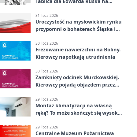
Tablica dla Edwarda Ruska na
boisku Lechii 06
31 lipca 2026
Uroczystość na mysłowickim rynku
przypomni o bohaterach Śląska i
Wojska Polskiego
30 lipca 2026
Frezowanie nawierzchni na Boliny.
Kierowcy napotkają utrudnienia
30 lipca 2026
Zamknięty odcinek Murckowskiej.
Kierowcy pojadą objazdem przez
Kasprowicza
29 lipca 2026
Montaż klimatyzacji na własną
rękę? To może skończyć się wysoką
karą
29 lipca 2026
Centralne Muzeum Pożarnictwa