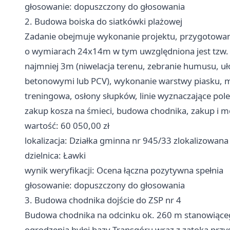
głosowanie: dopuszczony do głosowania
2. Budowa boiska do siatkówki plażowej
Zadanie obejmuje wykonanie projektu, przygotowan
o wymiarach 24x14m w tym uwzględniona jest tzw. w
najmniej 3m (niwelacja terenu, zebranie humusu, uło
betonowymi lub PCV), wykonanie warstwy piasku, mo
treningowa, osłony słupków, linie wyznaczające pole
zakup kosza na śmieci, budowa chodnika, zakup i m
wartość: 60 050,00 zł
lokalizacja: Działka gminna nr 945/33 zlokalizowana 
dzielnica: Ławki
wynik weryfikacji: Ocena łączna pozytywna spełnia
głosowanie: dopuszczony do głosowania
3. Budowa chodnika dojście do ZSP nr 4
Budowa chodnika na odcinku ok. 260 m stanowiąceg
ogrodzenia byłej bazy Transgóru wraz z zatoką prz