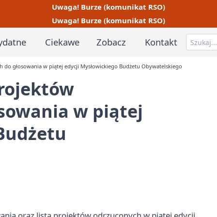
Uwaga! Burze (komunikat RSO)
Uwaga! Burze (komunikat RSO)
ydatne
Ciekawe
Zobacz
Kontakt
h do głosowania w piątej edycji Mysłowickiego Budżetu Obywatelskiego
projektów
sowania w piątej
 Budżetu
nia oraz lista projektów odrzuconych w piątej edycji