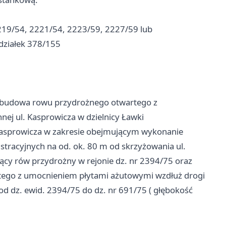
 2219/54, 2221/54, 2223/59, 2227/59 lub
 działek 378/155
ebudowa rowu przydrożnego otwartego z
j ul. Kasprowicza w dzielnicy Ławki
asprowicza w zakresie obejmującym wykonanie
stracyjnych na od. ok. 80 m od skrzyżowania ul.
jący rów przydrożny w rejonie dz. nr 2394/75 oraz
tego z umocnieniem płytami ażutowymi wzdłuż drogi
od dz. ewid. 2394/75 do dz. nr 691/75 ( głębokość