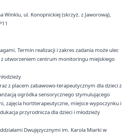
 na Winklu, ul. Konopnickiej (skrzyż. z Jaworową),
SP11
gami. Termin realizacji i zakres zadania może ulec
ą z utworzeniem centrum monitoringu miejskiego
młodzieży
az z placem zabawowo-terapeutycznym dla dzieci z
anżacją ogródka sensorycznego stymulującego
i, zajęcia hortiterapeutyczne, miejsce wypoczynku i
dukacja przyrodnicza dla dzieci i młodzieży
 Oddziałami Dwujęzycznymi im. Karola Miarki w