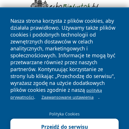
Nasza strona korzysta z plików cookies, aby
działała prawidłowo. Używamy także plików
cookies i podobnych technologii od
zewnętrznych dostawców w celach
analitycznych, marketingowych i
społecznościowych. Informacje te mogą być
Copyright © 2026 myslowicki24.pl Wszystkie prawa
przetwarzane również przez naszych
zastrzeżone.
partnerów. Kontynuując korzystanie ze
strony lub klikając „Przechodzę do serwisu",
wyrażasz zgodę na użycie dodatkowych
Polityka
Polityka
News
Autorzy
plików cookies zgodnie z naszą
polityką
Prywatności
Cookies
.
.
prywatności
Zaawansowane ustawienia
Polityka Cookies
Przejdź do serwisu