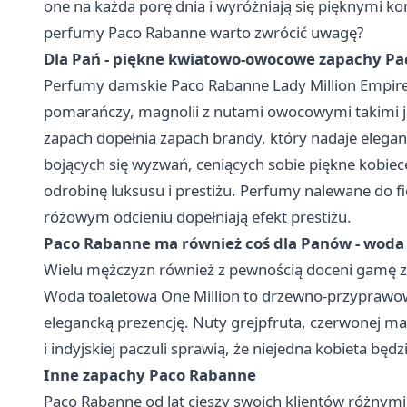
one na każda porę dnia i wyróżniają się pięknymi 
perfumy Paco Rabanne warto zwrócić uwagę?
Dla Pań - piękne kwiatowo-owocowe zapachy Pa
Perfumy damskie Paco Rabanne Lady Million Empire
pomarańczy, magnolii z nutami owocowymi takimi j
zapach dopełnia zapach brandy, który nadaje elegan
bojących się wyzwań, ceniących sobie piękne kobiece
odrobinę luksusu i prestiżu. Perfumy nalewane do fio
różowym odcieniu dopełniają efekt prestiżu.
Paco Rabanne ma również coś dla Panów - woda 
Wielu mężczyzn również z pewnością doceni gamę 
Woda toaletowa One Million to drzewno-przyprawow
elegancką prezencję. Nuty grejpfruta, czerwonej 
i indyjskiej paczuli sprawią, że niejedna kobieta 
Inne zapachy Paco Rabanne
Paco Rabanne od lat cieszy swoich klientów różnymi