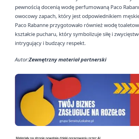
pewnością docenią wodę perfumowaną Paco Rabanne 
owocowy zapach, który jest odpowiednikiem męski
Paco Rabanne przygotowało również wodę toaletową I
kształcie pucharu, który symbolizuje siłę i zwycięs
intrygujący i budzący respekt.
Autor:
Zewnętrzny materiał partnerski