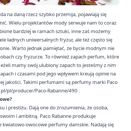
a na daną rzecz szybko przemija, pojawiają się
onić. Wielu projektantów mody serwuje nam to coraz
robione bardziej w ramach sztuki, inne zaś możemy
iele ładnych uniwersalnych fryzur, ale też często się
ezonie. Warto jednak pamiętać, że bycie modnym nie
zdobach czy fryzurze. To również zapach perfum, które
Jeżeli mamy swój ulubiony zapach to jesteśmy z nim
zapach i czasami pod jego wpływem kreują opinie na
ej jakości. Takimi perfumami są perfumy marki Paco
io.pl/pl/producer/Paco-Rabanne/490
.
kowe?
 i prestiżu. Dają one do zrozumienia, że osoba,
a swoim i ambitną. Paco Rabanne produkuje
ące kwiatowo-owocowe perfumy damskie. Nadają się