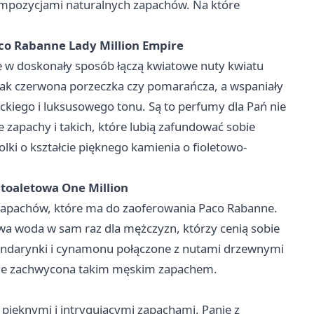
kompozycjami naturalnych zapachów. Na które
co Rabanne Lady Million Empire
 w doskonały sposób łączą kwiatowe nuty kwiatu
ak czerwona porzeczka czy pomarańcza, a wspaniały
ckiego i luksusowego tonu. Są to perfumy dla Pań nie
 zapachy i takich, które lubią zafundować sobie
lki o kształcie pięknego kamienia o fioletowo-
toaletowa One Million
zapachów, które ma do zaoferowania Paco Rabanne.
a woda w sam raz dla mężczyzn, którzy cenią sobie
mandarynki i cynamonu połączone z nutami drzewnymi
będzie zachwycona takim męskim zapachem.
 pięknymi i intrygującymi zapachami. Panie z