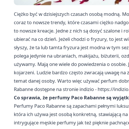
Ciężko być w dzisiejszych czasach osobą modną. Mod
coraz to nowsze trendy, które czasami ciężko nadg
to nowsze kreacje. Jedne z nich są dosyć szalone i 
ubierać na co dzień. Jeżeli chodzi o fryzury, to jest w
słyszy, że ta lub tamta fryzura jest modna w tym s
polega jedynie na ubraniach, makijażu, biżuterii, o
używamy. Mają one wiele do powiedzenia o osobie. 
kojarzeni. Ludzie bardzo często zwracają uwagę na 
temat danej osoby. Warto więc używać perfum dobr
Rabanne dostępne na stronie indizio -
https://indiz
Co sprawia, że perfumy Paco Rabanne są wyjąt
Perfumy Paco Rabanne są zapachami pełnymi luksusu
która ich używa jest osobą konkretną, stawiającą n
intrygujące męskie perfumy jak też pięknie pachn