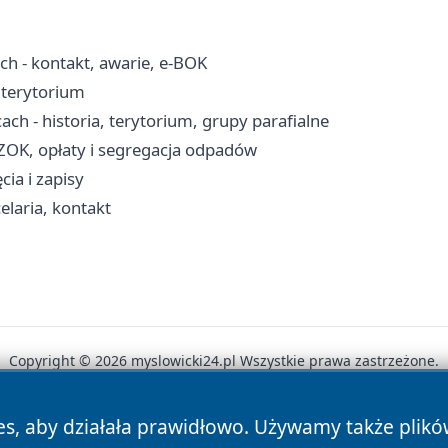
h - kontakt, awarie, e-BOK
, terytorium
ch - historia, terytorium, grupy parafialne
SZOK, opłaty i segregacja odpadów
cia i zapisy
elaria, kontakt
Copyright © 2026 myslowicki24.pl Wszystkie prawa zastrzeżone.
es, aby działała prawidłowo. Używamy także plik
News
Autorzy
Polityka Prywatności
Polityka Cookie