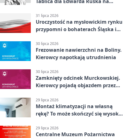
Tablica dla Edwarda Ruska na
boisku Lechii 06
31 lipca 2026
Uroczystość na mysłowickim rynku
przypomni o bohaterach Śląska i
Wojska Polskiego
30 lipca 2026
Frezowanie nawierzchni na Boliny.
Kierowcy napotkają utrudnienia
30 lipca 2026
Zamknięty odcinek Murckowskiej.
Kierowcy pojadą objazdem przez
Kasprowicza
29 lipca 2026
Montaż klimatyzacji na własną
rękę? To może skończyć się wysoką
karą
29 lipca 2026
Centralne Muzeum Pożarnictwa