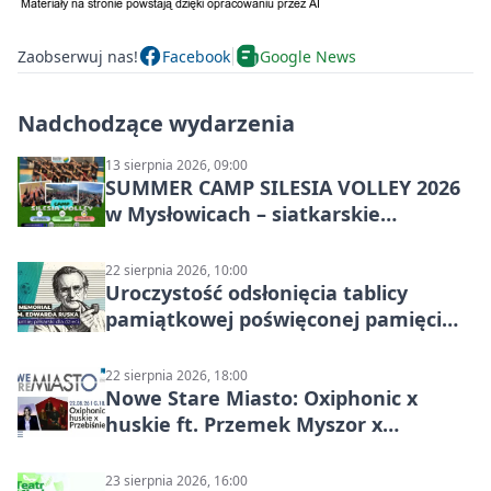
Zaobserwuj nas!
Facebook
Google News
Nadchodzące wydarzenia
13 sierpnia 2026, 09:00
SUMMER CAMP SILESIA VOLLEY 2026
w Mysłowicach – siatkarskie
zgrupowanie dla aktywnych
22 sierpnia 2026, 10:00
Uroczystość odsłonięcia tablicy
pamiątkowej poświęconej pamięci
śp. Edwarda Ruska
22 sierpnia 2026, 18:00
Nowe Stare Miasto: Oxiphonic x
huskie ft. Przemek Myszor x
Przebiśniegi – koncert na rynku
23 sierpnia 2026, 16:00