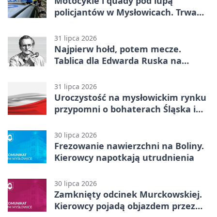
Motocykle i quady pod lupą
policjantów w Mysłowicach. Trwa
akcja
31 lipca 2026
Najpierw hołd, potem mecze.
Tablica dla Edwarda Ruska na
boisku Lechii 06
31 lipca 2026
Uroczystość na mysłowickim rynku
przypomni o bohaterach Śląska i
Wojska Polskiego
30 lipca 2026
Frezowanie nawierzchni na Boliny.
Kierowcy napotkają utrudnienia
30 lipca 2026
Zamknięty odcinek Murckowskiej.
Kierowcy pojadą objazdem przez