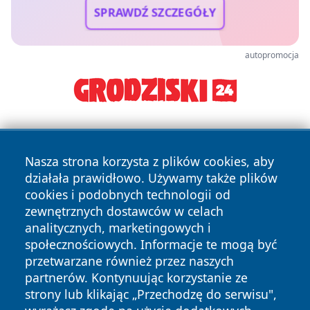
SPRAWDŹ SZCZEGÓŁY
autopromocja
Nasza strona korzysta z plików cookies, aby
działała prawidłowo. Używamy także plików
cookies i podobnych technologii od
zewnętrznych dostawców w celach
Copyright © 2026 myslowicki24.pl Wszystkie prawa
analitycznych, marketingowych i
zastrzeżone.
społecznościowych. Informacje te mogą być
przetwarzane również przez naszych
partnerów. Kontynuując korzystanie ze
Polityka
Polityka
News
Autorzy
strony lub klikając „Przechodzę do serwisu",
Prywatności
Cookies