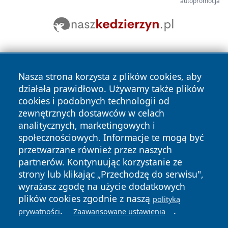
autopromocja
Nasza strona korzysta z plików cookies, aby
działała prawidłowo. Używamy także plików
cookies i podobnych technologii od
zewnętrznych dostawców w celach
Copyright © 2026 myslowicki24.pl Wszystkie prawa
analitycznych, marketingowych i
zastrzeżone.
społecznościowych. Informacje te mogą być
przetwarzane również przez naszych
partnerów. Kontynuując korzystanie ze
Polityka
Polityka
News
Autorzy
strony lub klikając „Przechodzę do serwisu",
Prywatności
Cookies
wyrażasz zgodę na użycie dodatkowych
plików cookies zgodnie z naszą
polityką
.
.
prywatności
Zaawansowane ustawienia