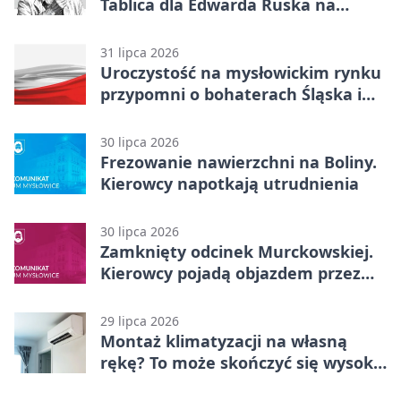
Tablica dla Edwarda Ruska na
boisku Lechii 06
31 lipca 2026
Uroczystość na mysłowickim rynku
przypomni o bohaterach Śląska i
Wojska Polskiego
30 lipca 2026
Frezowanie nawierzchni na Boliny.
Kierowcy napotkają utrudnienia
30 lipca 2026
Zamknięty odcinek Murckowskiej.
Kierowcy pojadą objazdem przez
Kasprowicza
29 lipca 2026
Montaż klimatyzacji na własną
rękę? To może skończyć się wysoką
karą