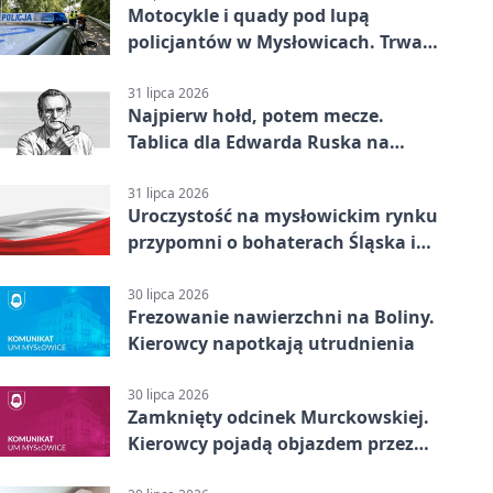
Motocykle i quady pod lupą
policjantów w Mysłowicach. Trwa
akcja
31 lipca 2026
Najpierw hołd, potem mecze.
Tablica dla Edwarda Ruska na
boisku Lechii 06
31 lipca 2026
Uroczystość na mysłowickim rynku
przypomni o bohaterach Śląska i
Wojska Polskiego
30 lipca 2026
Frezowanie nawierzchni na Boliny.
Kierowcy napotkają utrudnienia
30 lipca 2026
Zamknięty odcinek Murckowskiej.
Kierowcy pojadą objazdem przez
Kasprowicza