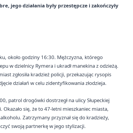
re, jego działania były przestępcze i zakończyły
oku, około godziny 16:30. Mężczyzna, którego
pu w dzielnicy Rymera i ukradł manekina z odzieżą.
ast zgłosiła kradzież policji, przekazując rysopis
ęcie działań w celu zidentyfikowania złodzieja.
, patrol drogówki dostrzegł na ulicy Słupeckiej
kazało się, że to 47-letni mieszkaniec miasta,
 alkoholu. Zatrzymany przyznał się do kradzieży,
zyć swoją partnerkę w jego stylizacji.