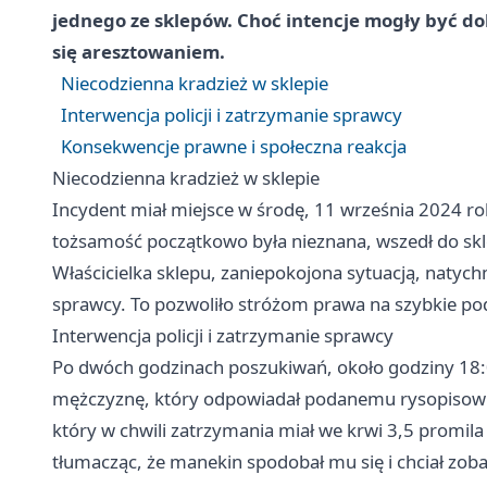
jednego ze sklepów. Choć intencje mogły być dob
się aresztowaniem.
Niecodzienna kradzież w sklepie
Interwencja policji i zatrzymanie sprawcy
Konsekwencje prawne i społeczna reakcja
Niecodzienna kradzież w sklepie
Incydent miał miejsce w środę, 11 września 2024 r
tożsamość początkowo była nieznana, wszedł do skle
Właścicielka sklepu, zaniepokojona sytuacją, natychmi
sprawcy. To pozwoliło stróżom prawa na szybkie podj
Interwencja policji i zatrzymanie sprawcy
Po dwóch godzinach poszukiwań, około godziny 18:00
mężczyznę, który odpowiadał podanemu rysopisowi. O
który w chwili zatrzymania miał we krwi 3,5 promila
tłumacząc, że manekin spodobał mu się i chciał zobac