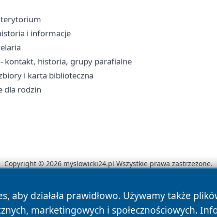
, terytorium
istoria i informacje
elaria
 kontakt, historia, grupy parafialne
biory i karta biblioteczna
 dla rodzin
Copyright © 2026 myslowicki24.pl Wszystkie prawa zastrzeżone.
es, aby działała prawidłowo. Używamy także plik
News
Autorzy
Polityka Prywatności
Polityka Cookie
cznych, marketingowych i społecznościowych. Inf