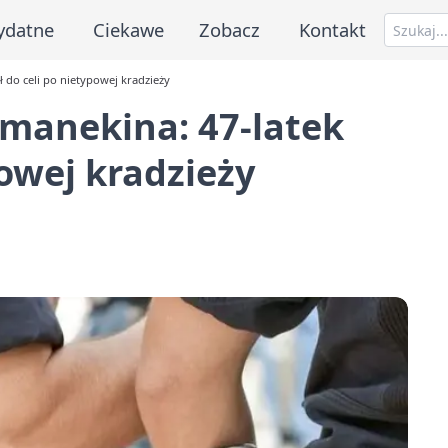
ydatne
Ciekawe
Zobacz
Kontakt
ł do celi po nietypowej kradzieży
 manekina: 47-latek
powej kradzieży