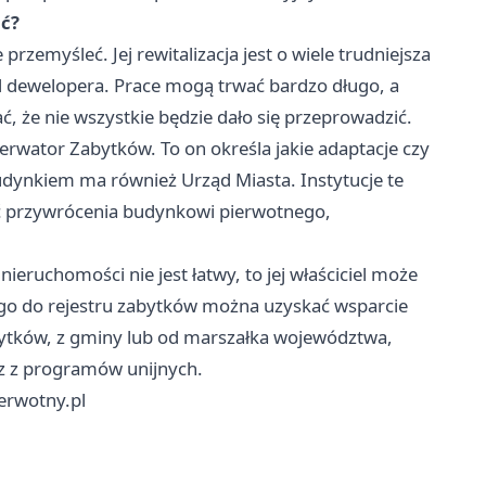
ć?
zemyśleć. Jej rewitalizacja jest o wiele trudniejsza
d dewelopera. Prace mogą trwać bardzo długo, a
ć, że nie wszystkie będzie dało się przeprowadzić.
wator Zabytków. To on określa jakie adaptacje czy
ynkiem ma również Urząd Miasta. Instytucje te
 przywrócenia budynkowi pierwotnego,
eruchomości nie jest łatwy, to jej właściciel może
ego do rejestru zabytków można uzyskać wsparcie
ytków, z gminy lub od marszałka województwa,
z z programów unijnych.
erwotny.pl