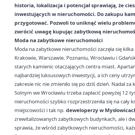
historia, lokalizacja i potencjał sprawiają, że c
inwestujących w nieruchomości. Do zakupu kami
przygotować. Pozwoli to uniknąć wielu problemó
zwrócić uwagę kupując zabytkową nieruchomoś
Moda na zabytkowe nieruchomości
Moda na zabytkowe nieruchomości zaczęła się kilka 
Krakowie, Warszawie, Poznaniu, Wrocławiu i Gdańsk
starych kamienic otaczających centra miast. Aparta
najbardziej luksusowych inwestycji, a ich ceny utr
zakresie nic nie zmieniło się po dziś dzień. Nadal 
Solnym we Wrocławiu trzeba zapłacić powyżej 12 t
nieruchomości szybko rozprzestrzeniła się na cały k
miejscowości i tak np.
deweloperzy w Mysłowicac
zrewitalizowanych zabytkowych budynkach, ale i dwo
sprawia, że wśród zabytkowych nieruchomości, każdy