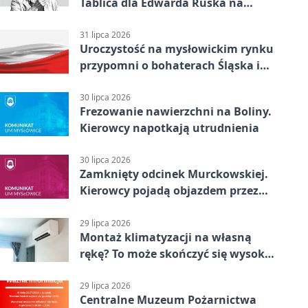
Tablica dla Edwarda Ruska na
boisku Lechii 06
31 lipca 2026
Uroczystość na mysłowickim rynku
przypomni o bohaterach Śląska i
Wojska Polskiego
30 lipca 2026
Frezowanie nawierzchni na Boliny.
Kierowcy napotkają utrudnienia
30 lipca 2026
Zamknięty odcinek Murckowskiej.
Kierowcy pojadą objazdem przez
Kasprowicza
29 lipca 2026
Montaż klimatyzacji na własną
rękę? To może skończyć się wysoką
karą
29 lipca 2026
Centralne Muzeum Pożarnictwa