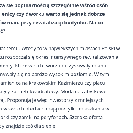
ieszą się popularnością szczególnie wśród osób
enicy czy dworku warto się jednak dobrze
w m.in. przy rewitalizacji budynku. Na co
ć?
lat temu. Wtedy to w największych miastach Polski w
u rozpoczął się okres intensywnego rewitalizowania
menty, które w nich tworzono, zyskiwały miano
zymywały się na bardzo wysokim poziomie. W tym
za kamienice na krakowskim Kazimierzu czy placu
ysięcy za metr kwadratowy. Moda na zabytkowe
raj. Proponują je więc inwestorzy z mniejszych
h
w swoich ofertach mają nie tylko mieszkania w
rki czy zamki na peryferiach. Szeroka oferta
 znajdzie coś dla siebie.