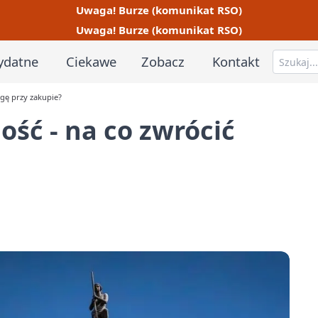
Uwaga! Burze (komunikat RSO)
Uwaga! Burze (komunikat RSO)
ydatne
Ciekawe
Zobacz
Kontakt
gę przy zakupie?
ść - na co zwrócić